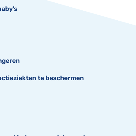
baby’s
ongeren
fectieziekten te beschermen