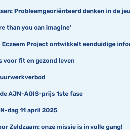
tsen: Probleemgeoriënteerd denken in de j
e than you can imagine’
l Eczeem Project ontwikkelt eenduidige info
s voor fit en gezond leven
vuurwerkverbod
de AJN-AOIS-prijs 1ste fase
N-dag 11 april 2025
or Zeldzaam: onze missie is in volle gang!