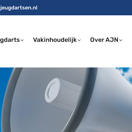
jeugdartsen.nl
gdarts
Vakinhoudelijk
Over AJN