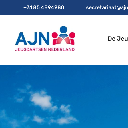
+31 85 4894980
secretariaat@ajn
De Jeu