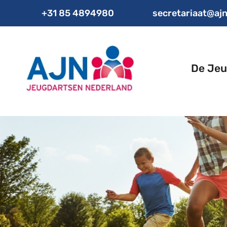
+31 85 4894980
secretariaat@ajn
De Jeu