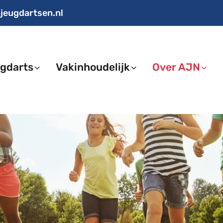
jeugdartsen.nl
gdarts
Vakinhoudelijk
Over AJN