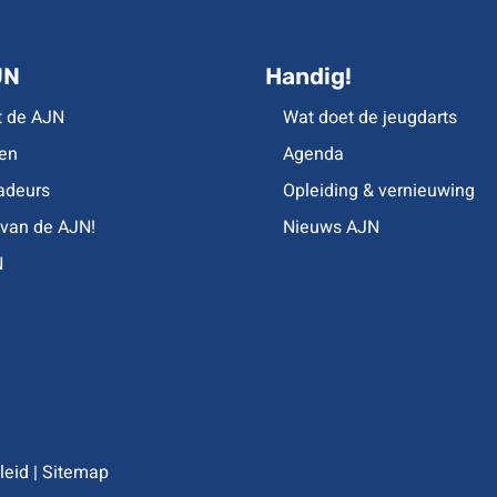
JN
Handig!
t de AJN
Wat doet de jeugdarts
en
Agenda
deurs
Opleiding & vernieuwing
 van de AJN!
Nieuws AJN
N
leid
|
Sitemap