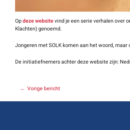
Op
deze website
vind je een serie verhalen over 
Klachten) genoemd.
Jongeren met SOLK komen aan het woord, maar oo
De initiatiefnemers achter deze website zijn: N
BERICHT
Vorige bericht
NAVIGATIE