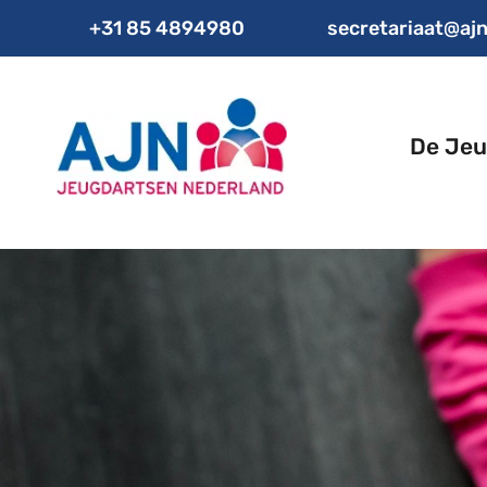
+31 85 4894980
secretariaat@ajn
De Jeu