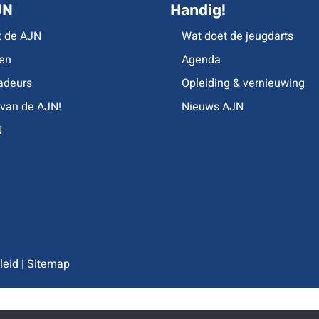
JN
Handig!
t de AJN
Wat doet de jeugdarts
en
Agenda
deurs
Opleiding & vernieuwing
 van de AJN!
Nieuws AJN
N
leid
|
Sitemap