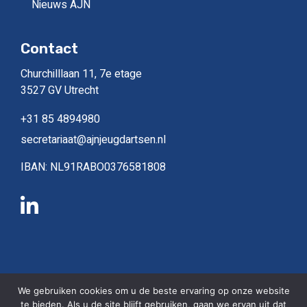
Nieuws AJN
Contact
Churchilllaan 11, 7e etage
3527 GV Utrecht
+31 85 4894980
secretariaat@ajnjeugdartsen.nl
IBAN: NL91RABO0376581808
Copyright © 2026, alle rechten gereserveerd
We gebruiken cookies om u de beste ervaring op onze website
te bieden. Als u de site blijft gebruiken, gaan we ervan uit dat