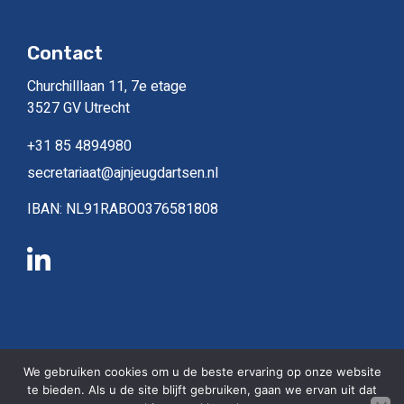
Contact
Churchilllaan 11, 7e etage
3527 GV Utrecht
+31 85 4894980
secretariaat@ajnjeugdartsen.nl
IBAN: NL91RABO0376581808
Copyright © 2026, alle rechten gereserveerd
We gebruiken cookies om u de beste ervaring op onze website
te bieden. Als u de site blijft gebruiken, gaan we ervan uit dat
Privacy beleid
|
Sitemap