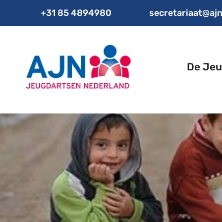
+31 85 4894980
secretariaat@ajn
De Jeu