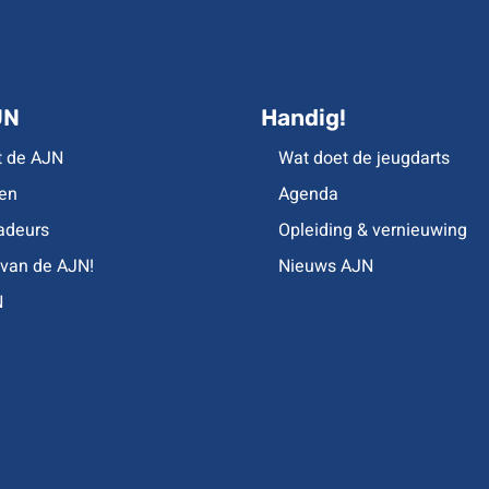
JN
Handig!
t de AJN
Wat doet de jeugdarts
en
Agenda
deurs
Opleiding & vernieuwing
 van de AJN!
Nieuws AJN
N