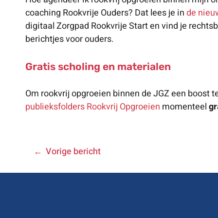
coaching Rookvrije Ouders? Dat lees je in
de nieu
digitaal Zorgpad Rookvrije Start en vind je recht
berichtjes voor ouders.
Gratis scholing en materialen
Om rookvrij opgroeien binnen de JGZ een boost te 
publieksfolders Rookvrij Opgroeien
momenteel
gr
BERICHT
Vorige bericht
NAVIGATIE