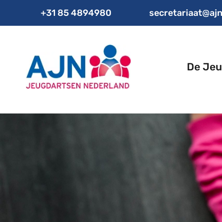
+31 85 4894980
secretariaat@ajn
De Jeu