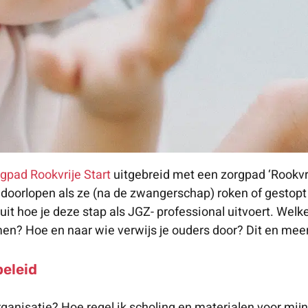
gpad Rookvrije Start
uitgebreid met een zorgpad ‘Rookvri
 doorlopen als ze (na de zwangerschap) roken of gestopt
it hoe je deze stap als JGZ- professional uitvoert. Welke 
? Hoe en naar wie verwijs je ouders door? Dit en meer v
eleid
ganisatie? Hoe regel ik scholing en materialen voor mijn