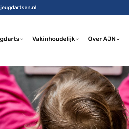
jeugdartsen.nl
gdarts
Vakinhoudelijk
Over AJN