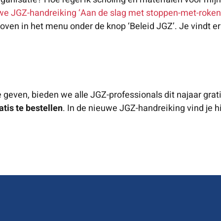
we JGZ-handreiking ‘Aan de slag met stoppen-met-roken 
sboven in het menu onder de knop ‘Beleid JGZ’. Je vindt e
geven, bieden we alle JGZ-professionals dit najaar grat
atis te bestellen
. In de nieuwe JGZ-handreiking vind je h