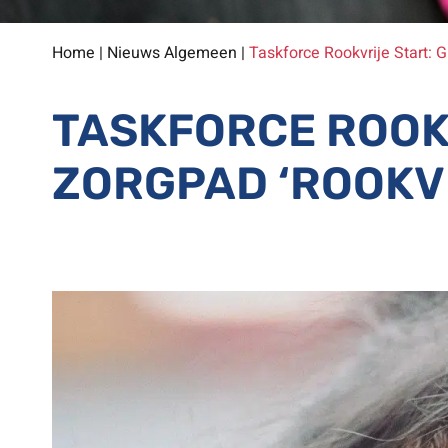
Home
|
Nieuws Algemeen
|
Taskforce Rookvrije Start: G
TASKFORCE ROOKV
ZORGPAD ‘ROOKV