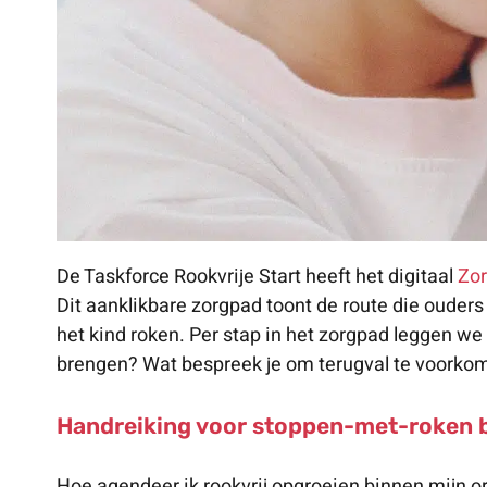
De Taskforce Rookvrije Start heeft het digitaal
Zor
Dit aanklikbare zorgpad toont de route die ouders
het kind roken. Per stap in het zorgpad leggen we u
brengen? Wat bespreek je om terugval te voorkomen
Handreiking voor stoppen-met-roken b
Hoe agendeer ik rookvrij opgroeien binnen mijn or