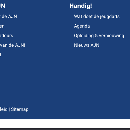
JN
Handig!
t de AJN
Wat doet de jeugdarts
en
Agenda
deurs
Opleiding & vernieuwing
 van de AJN!
Nieuws AJN
N
leid
|
Sitemap