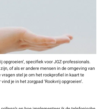
j opgroeien’, specifiek voor JGZ-professionals.
 zijn, of als er andere mensen in de omgeving van
vragen stel je om het rookprofiel in kaart te
ind je in het zorgpad ‘Rookvrij opgroeien’.
 collega’s en hoe implementeer ik de telefonische