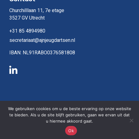
Churchilllaan 11, 7e etage
3527 GV Utrecht
+31 85 4894980
secretariaat@ajnjeugdartsen.nl
IBAN: NL91RABO0376581808
Copyright © 2026, alle rechten gereserveerd
We gebruiken cookies om u de beste ervaring op onze website
te bieden. Als u de site blijft gebruiken, gaan we ervan uit dat
Privacy beleid
|
Sitemap
u hiermee akkoord gaat.
Ok