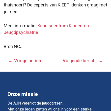
thuishoort? De experts van K-EETi denken graag met
je mee!
Meer informatie:
Kenniscentrum Kinder- en
Jeugdpsychiatrie
Bron NCJ
BERICHT
Vorige bericht
Volgende bericht
NAVIGATIE
Onze missie
De AJN verenigt de jeugdartsen.
Met onze leden zetten wij ons in voor een sterke