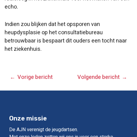
echo.
Indien zou blijken dat het opsporen van
heupdysplasie op het consultatiebureau
betrouwbaar is bespaart dit ouders een tocht naar
het ziekenhuis.
BERICHT
Vorige bericht
Volgende bericht
NAVIGATIE
Onze missie
De AJN verenigt de jeugdartsen.
Met onze leden zetten wij ons in voor een sterke