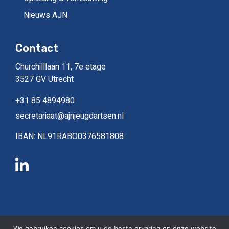
Nieuws AJN
Contact
Churchilllaan 11, 7e etage
3527 GV Utrecht
+31 85 4894980
secretariaat@ajnjeugdartsen.nl
IBAN: NL91RABO0376581808
Copyright © 2026, alle rechten gereserveerd
We gebruiken cookies om u de beste ervaring op onze website