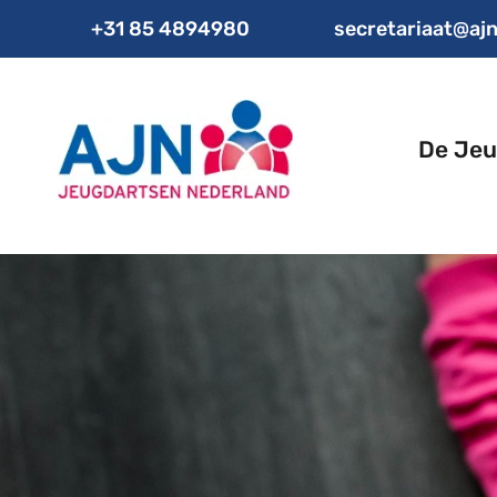
+31 85 4894980
secretariaat@ajn
De Jeu