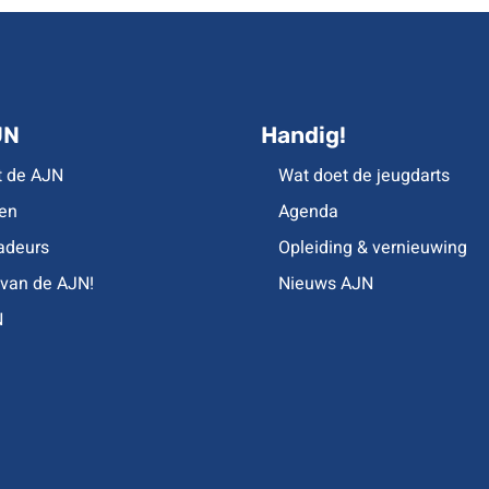
JN
Handig!
t de AJN
Wat doet de jeugdarts
en
Agenda
deurs
Opleiding & vernieuwing
 van de AJN!
Nieuws AJN
N