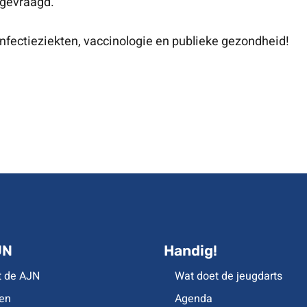
ngevraagd.
nfectieziekten, vaccinologie en publieke gezondheid!
JN
Handig!
t de AJN
Wat doet de jeugdarts
en
Agenda