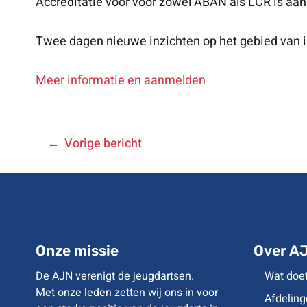
Accreditatie voor voor zowel ABAN als LCR is aa
Twee dagen nieuwe inzichten op het gebied van i
Meer informatie en aanmelden
BERICHT
Vorige bericht
NAVIGATIE
Onze missie
Over A
De AJN verenigt de jeugdartsen.
Wat doe
Met onze leden zetten wij ons in voor
Afdeling