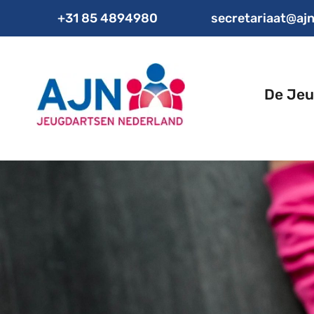
+31 85 4894980
secretariaat@ajn
De Jeu