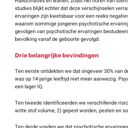
Hallucinaties en wanen, zoals het horen van stem
studies blijkt echter dat deze verschijnselen ve
ervaringen zijn kwetsbaar voor een reeks negatiev
waarom sommige jongeren psychotische ervaringen 
gevolgen van psychotische ervaringen bestudeerd 
bevolking vanaf de geboorte gevolgd.
Drie belangrijke bevindingen
Ten eerste ontdekten we dat ongeveer 30% van de
was op 14-jarige leeftijd niet meer aanwezig. Psy
een lager IQ.
Ten tweede identificeerden we verschillende risic
witte stof volume, 2) gepest worden, pesten en so
Ten derde vonden we dat psychotische ervaringen