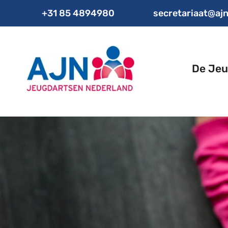
+31 85 4894980
secretariaat@ajn
De Jeu