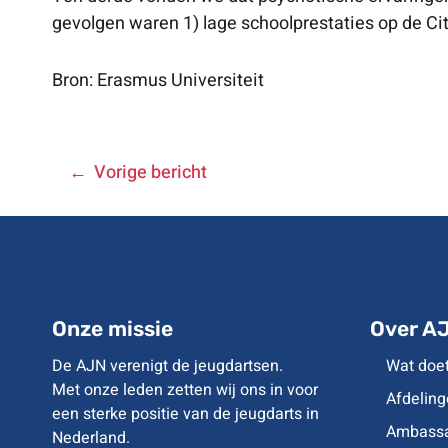
gevolgen waren 1) lage schoolprestaties op de Cito
Bron: Erasmus Universiteit
BERICHT
Vorige bericht
NAVIGATIE
Onze missie
Over A
De AJN verenigt de jeugdartsen.
Wat doe
Met onze leden zetten wij ons in voor
Afdeling
een sterke positie van de jeugdarts in
Ambassa
Nederland.