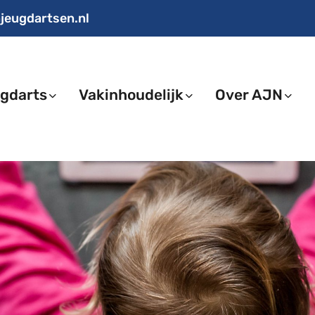
jeugdartsen.nl
gdarts
Vakinhoudelijk
Over AJN