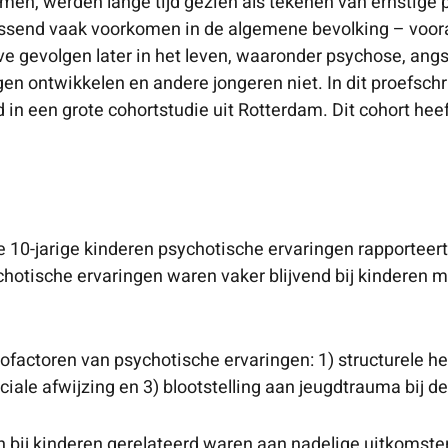
men, werden lange tijd gezien als tekenen van ernstige 
rrassend vaak voorkomen in de algemene bevolking – voor
e gevolgen later in het leven, waaronder psychose, angst
ontwikkelen en andere jongeren niet. In dit proefschrif
in een grote cohortstudie uit Rotterdam. Dit cohort hee
 10-jarige kinderen psychotische ervaringen rapporteert
chotische ervaringen waren vaker blijvend bij kinderen 
ofactoren van psychotische ervaringen: 1) structurele he
ciale afwijzing en 3) blootstelling aan jeugdtrauma bij d
 bij kinderen gerelateerd waren aan nadelige uitkomsten